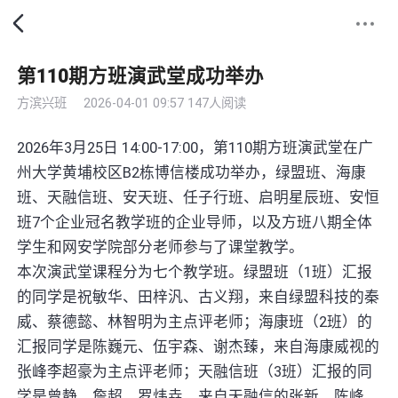
第110期方班演武堂成功举办
方滨兴班
2026-04-01 09:57
147人阅读
2026年3月25日 14:00-17:00，第110期方班演武堂在广
州大学黄埔校区B2栋博信楼成功举办，绿盟班、海康
班、天融信班、安天班、任子行班、启明星辰班、安恒
班7个企业冠名教学班的企业导师，以及方班八期全体
学生和网安学院部分老师参与了课堂教学。
本次演武堂课程分为七个教学班。绿盟班（1班）汇报
的同学是祝敏华、田梓汎、古义翔，来自绿盟科技的秦
威、蔡德懿、林智明为主点评老师；海康班（2班）的
汇报同学是陈巍元、伍宇森、谢杰臻，来自海康威视的
张峰李超豪为主点评老师；天融信班（3班）汇报的同
学是曾静、詹超、罗炜垚，来自天融信的张新、陈峰