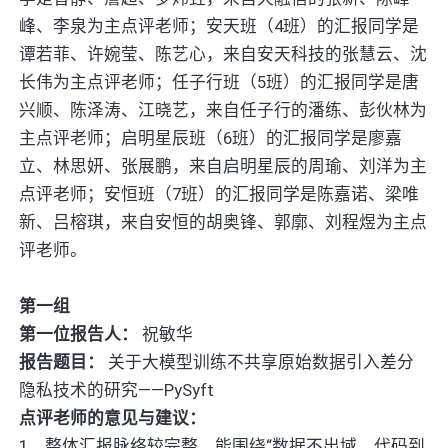
峰、李泉为主点评老师；安天班（4班）的汇报同学是
谭若菲、许婉莹、陈艺心，来自安天科技的张慧云、沈
长伟为主点评老师；任子行班（5班）的汇报同学是唐
兴顺、陈泽涛、江晓艺，来自任子行的潘练、彭伙林为
主点评老师；启明星辰班（6班）的汇报同学是廖嘉
立、林思妍、张展鹏，来自启明星辰的周瑜、刘洋为主
点评老师；安恒班（7班）的汇报同学是陈嘉诺、梁唯
新、吕榕琪，来自安恒的胡奥锋、郭廓、刘程煜为主点
评老师。
第一组
第一位报告人：
祝敏华
报告题目：
关于大模型训练不共享原始数据引入差分
隐私技术的研究——PySyft
点评老师的意见与建议：
1、整体汇报脉络较完整，能围绕“数据不出域、代码到