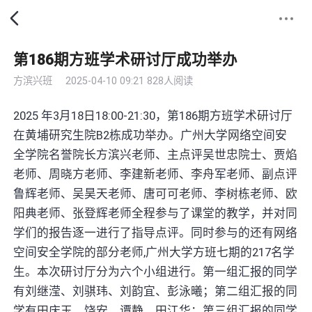
第186期方班学术研讨厅成功举办
方滨兴班
2025-04-10 09:21
828人阅读
2025 年3月18日18:00-21:30，第186期方班学术研讨厅
在黄埔研究生院B2栋成功举办。广州大学网络空间安
全学院名誉院长方滨兴老师、主点评吴世忠院士、贾焰
老师、周晓方老师、李建新老师、李舟军老师、副点评
鲁辉老师、吴昊天老师、唐可可老师、李树栋老师、欧
阳典老师、张登辉老师全程参与了课堂的教学，并对同
学们的报告逐一进行了指导点评。同时参与的还有网络
空间安全学院的部分老师,广州大学方班七期的217名学
生。本次研讨厅分为六个小组进行。第一组汇报的同学
有刘继滢、刘骐玮、刘韵宜、彭泳曦；第二组汇报的同
学有田庆玉、饶安、谭静、田江华；第三组汇报的同学